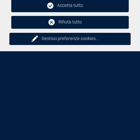
LA TUA AZIENDA
Accetta tutto
Rifiuta tutto
Gestisci preferenze cookies
...
Per aziende
Strutture ricettive e centri commerciali
WE-DRIVE DESTINATION
We-drive Destination è l'offerta dedicata ad alberghi,
ristoranti e centri commerciali , che ti consente di installare
una o più stazione di ricarica presso la tua struttura e di
metterla a disposizione della tua clientela. Distinguiti sul