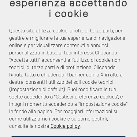
esperienza accettando
i cookie
Questo sito utilizza cookie, anche di terze parti, per
gestire e migliorare la tua esperienza di navigazione
online e per visualizzare contenuti e annunci
personalizzati in base ai tuoi interessi. Cliccando
“Accetta tutti” acconsenti all’utilizzo di cookie non
tecnici, di terze parti e di profilazione. Cliccando
Rifiuta tutto o chiudendo il banner con la X in alto a
destra, consenti l’utilizzo dei soli cookie tecnici
(impostazione di default). Puoi modificare le tue
OFFRI AI TUOI
scelte accedendo a “Gestisci preferenze cookies”, e
CLIENTI LA
in ogni momento accedendo a “impostazione cookie”
in fondo alla pagina. Per maggiori informazioni su
POSSIBILITÀ DI
come utilizziamo i cookie e su come gestirli,
RICARICARE LA
consulta la nostra
Cookie policy
.
LORO AUTO PRESSO