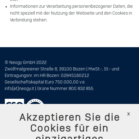
Informationen zur Verarbeitung personenbezogener Daten, die
nicht speziell mit der Nutzung der Webseite und den Cookies in
Verbindung stehen.
© Neogy GmbH 2022
Zwölfmalgreiener Straße 8, 39100 Bozen | MwSt.-, St.- und
Eintragungsnr. im HR Bozen: 02945160212
Gesellschaftskapital Euro 750.000,00 v.e.
info(at)neogy.it
| Grüne Nummer
800 832 855
x
Akzeptieren Sie die
Cookies für ein